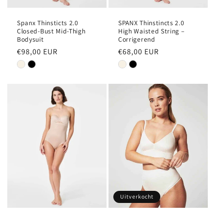
Spanx Thinsticts 2.0
SPANX Thinstincts 2.0
Closed-Bust Mid-Thigh
High Waisted String –
Bodysuit
Corrigerend
Normale
€98,00 EUR
Normale
€68,00 EUR
prijs
prijs
Uitverkocht