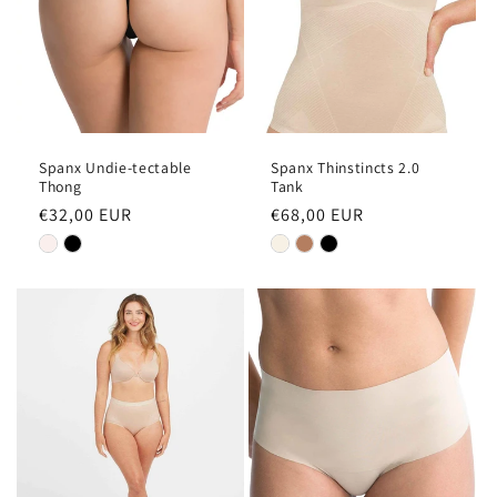
Spanx Undie-tectable
Spanx Thinstincts 2.0
Thong
Tank
Normale
€32,00 EUR
Normale
€68,00 EUR
prijs
prijs