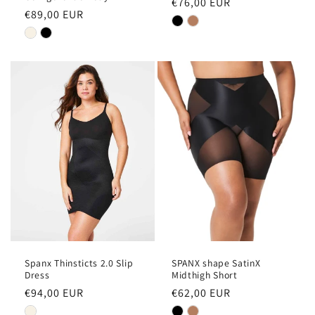
Normale
€76,00 EUR
Normale
€89,00 EUR
prijs
prijs
Spanx Thinsticts 2.0 Slip
SPANX shape SatinX
Dress
Midthigh Short
Normale
€94,00 EUR
Normale
€62,00 EUR
prijs
prijs