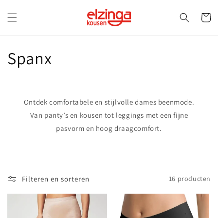
Meteen
naar de
Winkelwa
content
C
Spanx
o
l
Ontdek comfortabele en stijlvolle dames beenmode.
l
Van panty’s en kousen tot leggings met een fijne
pasvorm en hoog draagcomfort.
e
c
t
Filteren en sorteren
16 producten
i