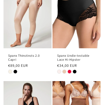
e
:
Spanx Thinstincts 2.0
Spanx Undie-tectable
Capri
Lace Hi-Hipster
Normale
€89,00 EUR
Normale
€34,00 EUR
prijs
prijs