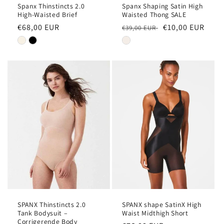
Spanx Thinstincts 2.0
Spanx Shaping Satin High
High-Waisted Brief
Waisted Thong SALE
Normale
€68,00 EUR
Normale
Aanbiedingsprij
€10,00 EUR
€39,00 EUR
prijs
prijs
SPANX Thinstincts 2.0
SPANX shape SatinX High
Tank Bodysuit –
Waist Midthigh Short
Corrigerende Body