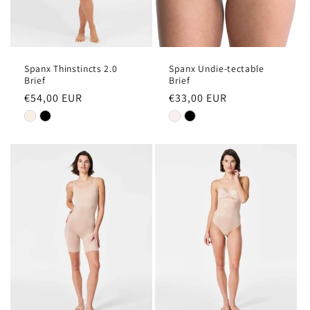
Spanx Thinstincts 2.0
Spanx Undie-tectable
Brief
Brief
Normale
€54,00 EUR
Normale
€33,00 EUR
prijs
prijs