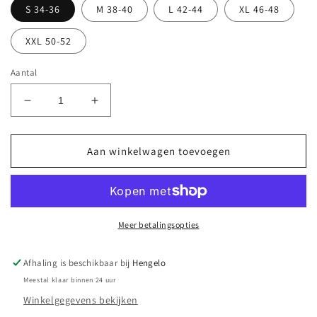
S 34-36
M 38-40
L 42-44
XL 46-48
XXL 50-52
Aantal
Aantal
Aantal
verlagen
verhogen
voor
voor
Spanx
Spanx
Aan winkelwagen toevoegen
Thinstincts
Thinstincts
2.0
2.0
Capri
Capri
Meer betalingsopties
Afhaling is beschikbaar bij
Hengelo
Meestal klaar binnen 24 uur
Winkelgegevens bekijken