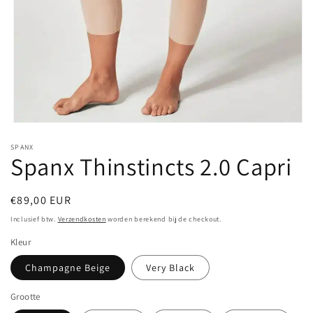
Media
1
SPANX
openen
Spanx Thinstincts 2.0 Capri
in
modaal
Normale
€89,00 EUR
prijs
Inclusief btw.
Verzendkosten
worden berekend bij de checkout.
Kleur
Champagne Beige
Very Black
Grootte