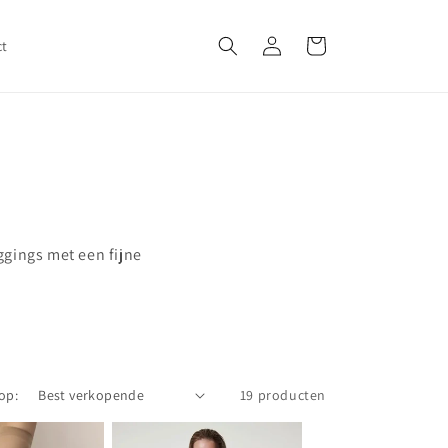
Inloggen
Winkelwagen
ct
ggings met een fijne
op:
19 producten