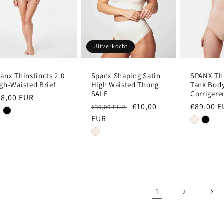
Uitverkocht
anx Thinstincts 2.0
Spanx Shaping Satin
SPANX Thi
gh-Waisted Brief
High Waisted Thong
Tank Body
SALE
Corriger
ormale
68,00 EUR
Normale
Aanbiedingsprijs
€10,00
Normale
€89,00 
€39,00 EUR
ijs
prijs
EUR
prijs
1
2