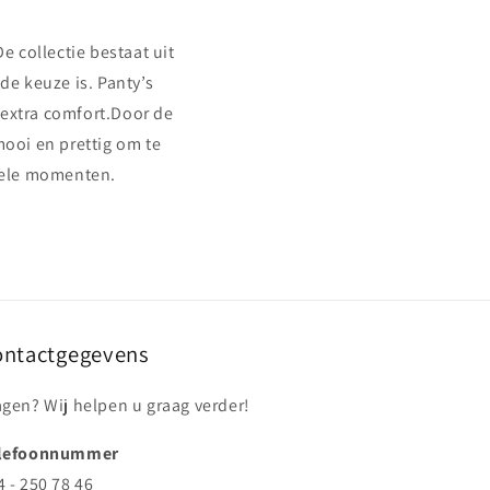
 collectie bestaat uit
de keuze is. Panty’s
r extra comfort.Door de
mooi en prettig om te
rmele momenten.
ontactgegevens
agen? Wij helpen u graag verder!
lefoonnummer
4 - 250 78 46