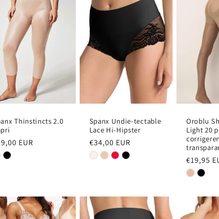
anx Thinstincts 2.0
Spanx Undie-tectable
Oroblu S
pri
Lace Hi-Hipster
Light 20 p
corrigere
ormale
89,00 EUR
Normale
€34,00 EUR
transpara
ijs
prijs
Normale
€19,95 E
prijs