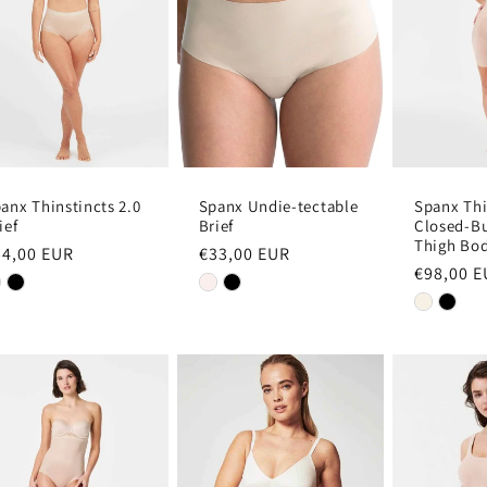
anx Thinstincts 2.0
Spanx Undie-tectable
Spanx Thi
ief
Brief
Closed-Bu
Thigh Bod
ormale
54,00 EUR
Normale
€33,00 EUR
Normale
€98,00 
ijs
prijs
prijs