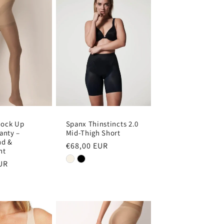
hock Up
Spanx Thinstincts 2.0
anty –
Mid-Thigh Short
nd &
Normale
€68,00 EUR
nt
prijs
UR