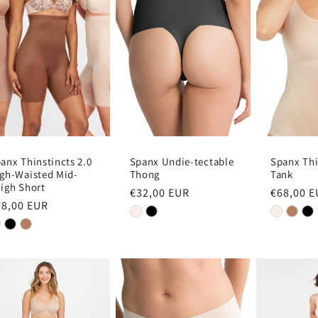
anx Thinstincts 2.0
Spanx Undie-tectable
Spanx Thi
gh-Waisted Mid-
Thong
Tank
igh Short
Normale
€32,00 EUR
Normale
€68,00 
ormale
78,00 EUR
prijs
prijs
ijs