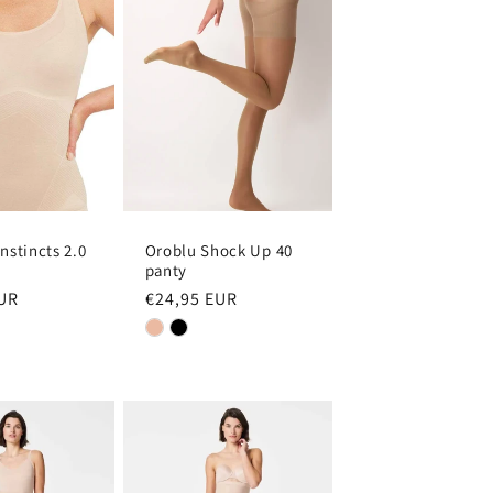
nstincts 2.0
Oroblu Shock Up 40
panty
EUR
Normale
€24,95 EUR
prijs