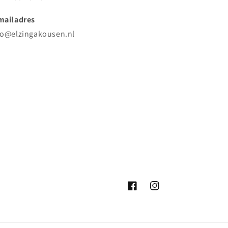
mailadres
fo@elzingakousen.nl
Facebook
Instagram