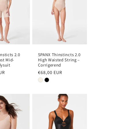
nsticts 2.0
SPANX Thinstincts 2.0
st Mid-
High Waisted String –
ysuit
Corrigerend
EUR
Normale
€68,00 EUR
prijs