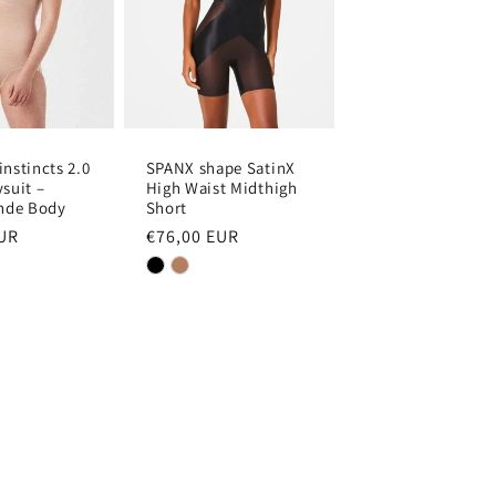
nstincts 2.0
SPANX shape SatinX
suit –
High Waist Midthigh
ende Body
Short
EUR
Normale
€76,00 EUR
prijs