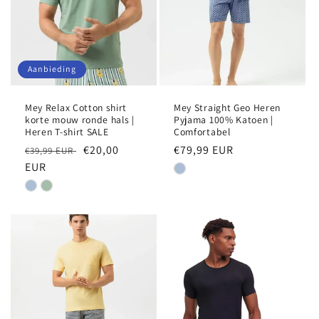
Aanbieding
Mey Relax Cotton shirt
Mey Straight Geo Heren
korte mouw ronde hals |
Pyjama 100% Katoen |
Heren T-shirt SALE
Comfortabel
Normale
Aanbiedingsprijs
€20,00
Normale
€79,99 EUR
€39,99 EUR
prijs
EUR
prijs