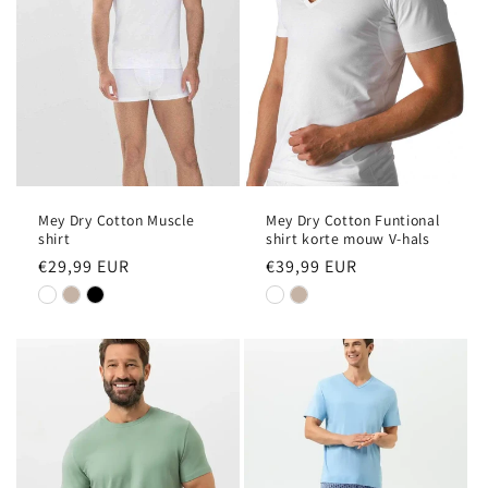
Mey Dry Cotton Muscle
Mey Dry Cotton Funtional
shirt
shirt korte mouw V-hals
Normale
€29,99 EUR
Normale
€39,99 EUR
prijs
prijs