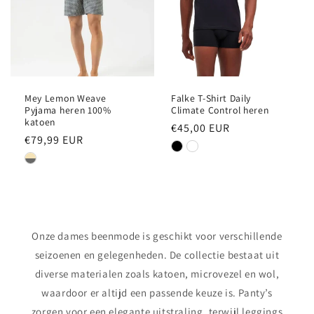
Mey Lemon Weave
Falke T-Shirt Daily
Pyjama heren 100%
Climate Control heren
katoen
Normale
€45,00 EUR
Normale
€79,99 EUR
prijs
prijs
Onze dames beenmode is geschikt voor verschillende
seizoenen en gelegenheden. De collectie bestaat uit
diverse materialen zoals katoen, microvezel en wol,
waardoor er altijd een passende keuze is. Panty’s
zorgen voor een elegante uitstraling, terwijl leggings