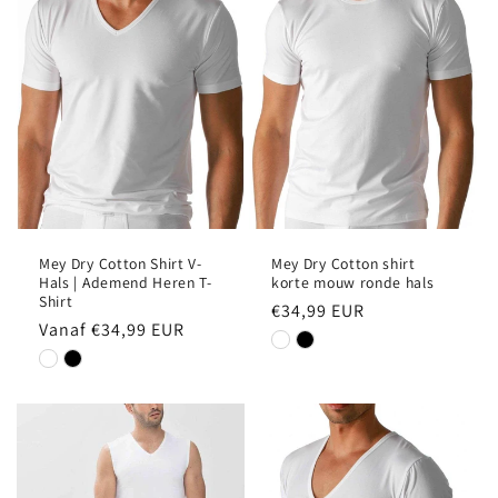
e
:
Mey Dry Cotton Shirt V-
Mey Dry Cotton shirt
Hals | Ademend Heren T-
korte mouw ronde hals
Shirt
Normale
€34,99 EUR
Normale
Vanaf €34,99 EUR
prijs
prijs