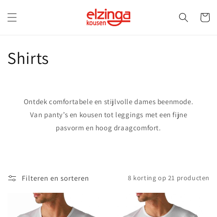
Meteen
naar de
Winkelwa
content
C
Shirts
o
l
Ontdek comfortabele en stijlvolle dames beenmode.
l
Van panty’s en kousen tot leggings met een fijne
pasvorm en hoog draagcomfort.
e
c
t
Filteren en sorteren
8 korting op 21 producten
i