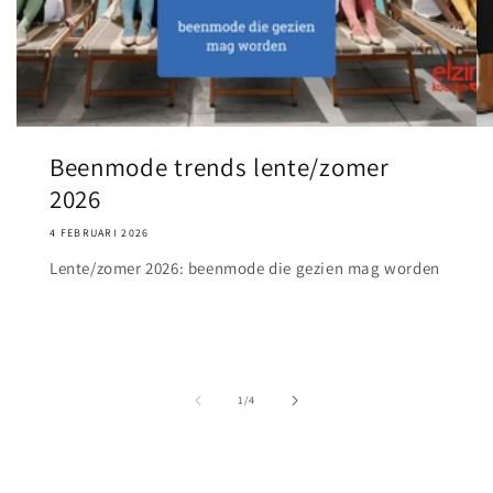
Beenmode trends lente/zomer
2026
4 FEBRUARI 2026
Lente/zomer 2026: beenmode die gezien mag worden
van
1
/
4