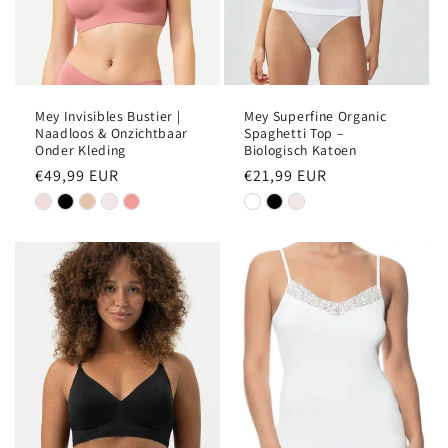
Mey Invisibles Bustier |
Mey Superfine Organic
Naadloos & Onzichtbaar
Spaghetti Top –
Onder Kleding
Biologisch Katoen
Normale
€49,99 EUR
Normale
€21,99 EUR
prijs
prijs