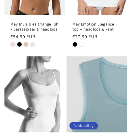
Mey Invisibles triangel bh
Mey Emotion Elegance
– verstelbaar & naadloos
top – naadloos & kant
Normale
€54,99 EUR
Normale
€27,99 EUR
prijs
prijs
Aanbieding