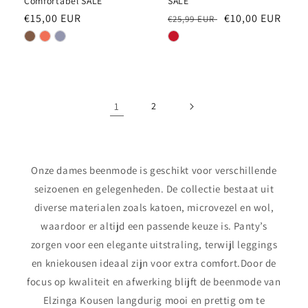
Comfortabel SALE
SALE
Normale
€15,00 EUR
Normale
Aanbiedingsprij
€10,00 EUR
€25,99 EUR
prijs
prijs
1
2
Onze dames beenmode is geschikt voor verschillende
seizoenen en gelegenheden. De collectie bestaat uit
diverse materialen zoals katoen, microvezel en wol,
waardoor er altijd een passende keuze is. Panty’s
zorgen voor een elegante uitstraling, terwijl leggings
en kniekousen ideaal zijn voor extra comfort.Door de
focus op kwaliteit en afwerking blijft de beenmode van
Elzinga Kousen langdurig mooi en prettig om te