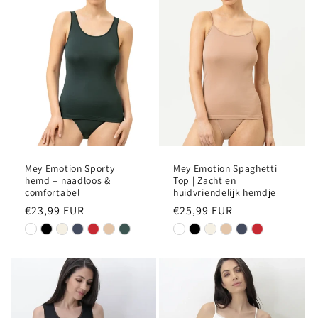
e
:
Mey Emotion Sporty
Mey Emotion Spaghetti
hemd – naadloos &
Top | Zacht en
comfortabel
huidvriendelijk hemdje
Normale
€23,99 EUR
Normale
€25,99 EUR
prijs
prijs