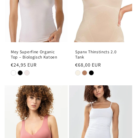
Mey Superfine Organic
Spanx Thinstincts 2.0
Top – Biologisch Katoen
Tank
Normale
€24,95 EUR
Normale
€68,00 EUR
prijs
prijs