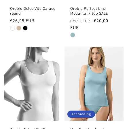
Oroblu Dolce Vita Caraco
Oroblu Perfect Line
round
Modal tank top SALE
Normale
€26,95 EUR
Normale
Aanbiedingsprij
€20,00
€39,95 EUR
prijs
prijs
EUR
Aanbieding