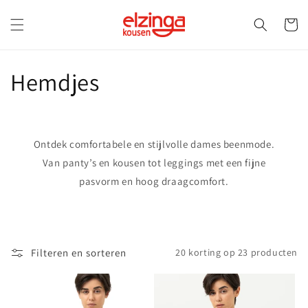
Meteen
naar de
Winkelwa
content
C
Hemdjes
o
l
Ontdek comfortabele en stijlvolle dames beenmode.
l
Van panty’s en kousen tot leggings met een fijne
pasvorm en hoog draagcomfort.
e
c
t
Filteren en sorteren
20 korting op 23 producten
i