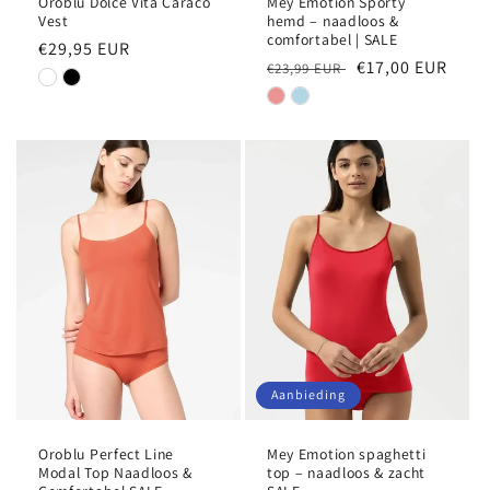
Oroblu Dolce Vita Caraco
Mey Emotion Sporty
Vest
hemd – naadloos &
comfortabel | SALE
Normale
€29,95 EUR
Normale
Aanbiedingsprij
€17,00 EUR
€23,99 EUR
prijs
prijs
Aanbieding
Oroblu Perfect Line
Mey Emotion spaghetti
Modal Top Naadloos &
top – naadloos & zacht