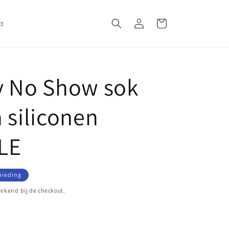
Inloggen
Winkelwagen
ct
y No Show sok
 siliconen
ALE
s
bieding
ekend bij de checkout.