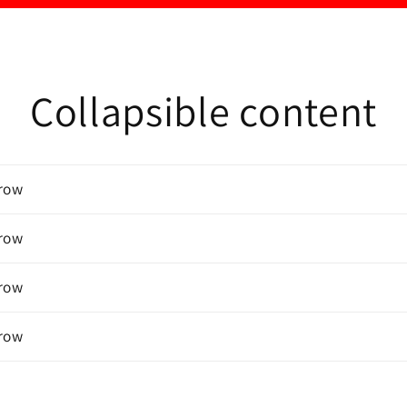
Collapsible content
 row
 row
 row
 row