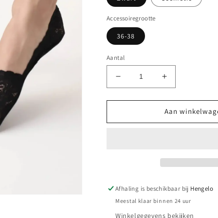
Accessoiregrootte
36-38
Aantal
Aantal
Aantal
verlagen
verhogen
voor
voor
Oroblu
Oroblu
Aan winkelwag
Lacy
Lacy
No
No
Show
Show
sok
sok
met
met
kant
kant
en
en
Afhaling is beschikbaar bij
Hengelo
siliconen
siliconen
Meestal klaar binnen 24 uur
hielstrip
hielstrip
SALE
SALE
Winkelgegevens bekijken