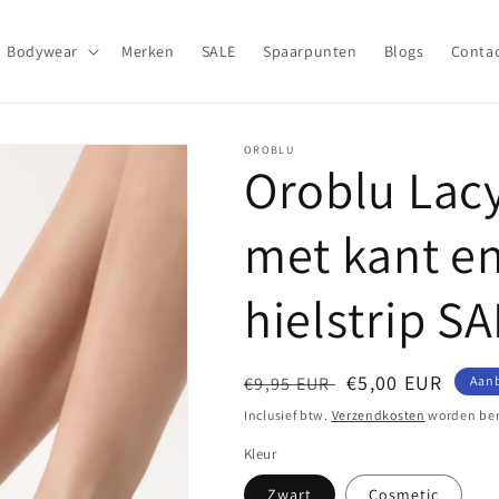
Bodywear
Merken
SALE
Spaarpunten
Blogs
Conta
OROBLU
Oroblu Lac
met kant en
hielstrip S
Normale
Aanbiedingsprij
€5,00 EUR
€9,95 EUR
Aan
prijs
Inclusief btw.
Verzendkosten
worden ber
Kleur
Zwart
Cosmetic