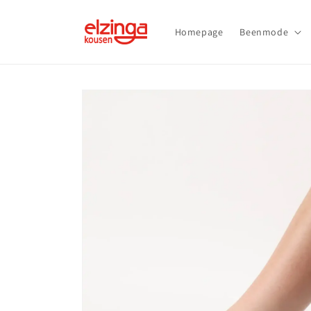
Meteen
naar de
content
Homepage
Beenmode
Ga direct naar
productinformatie