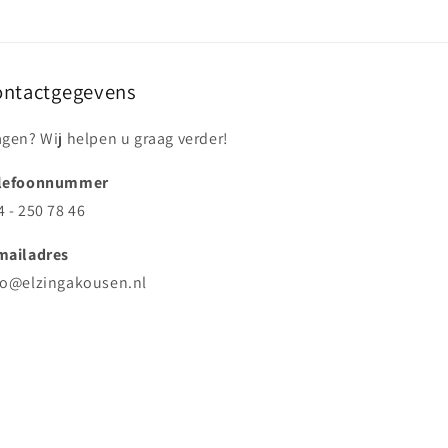
ontactgegevens
agen? Wij helpen u graag verder!
lefoonnummer
4 - 250 78 46
mailadres
fo@elzingakousen.nl