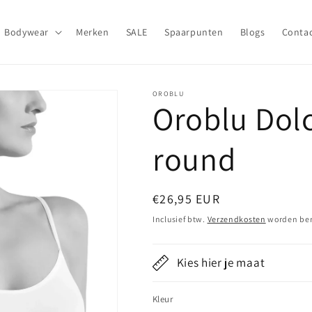
Bodywear
Merken
SALE
Spaarpunten
Blogs
Conta
OROBLU
Oroblu Dolc
round
Normale
€26,95 EUR
prijs
Inclusief btw.
Verzendkosten
worden ber
Kies hier je maat
Kleur