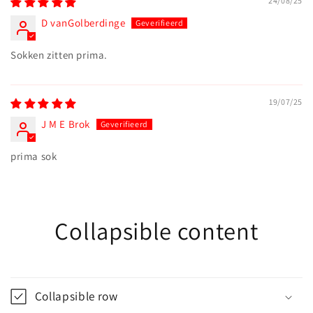
24/08/25
D vanGolberdinge
Sokken zitten prima.
19/07/25
J M E Brok
prima sok
Collapsible content
Collapsible row