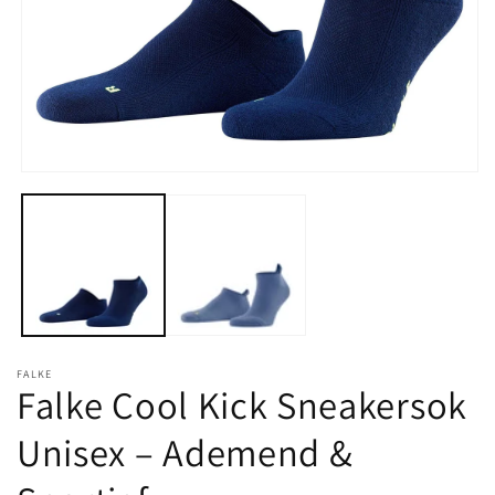
Media
1
openen
in
modaal
FALKE
Falke Cool Kick Sneakersok
Unisex – Ademend &