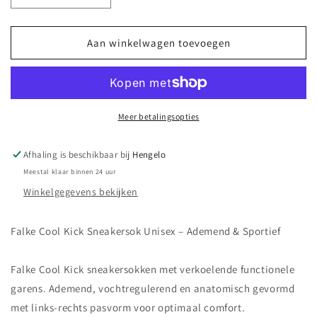
verlagen
verhogen
voor
voor
Falke
Falke
Aan winkelwagen toevoegen
Cool
Cool
Kick
Kick
Sneakersok
Sneakersok
Unisex
Unisex
–
–
Meer betalingsopties
Ademend
Ademend
&amp;
&amp;
Afhaling is beschikbaar bij
Hengelo
Sportief
Sportief
Meestal klaar binnen 24 uur
Winkelgegevens bekijken
Falke Cool Kick Sneakersok Unisex – Ademend & Sportief
Falke Cool Kick sneakersokken met verkoelende functionele
garens. Ademend, vochtregulerend en anatomisch gevormd
met links-rechts pasvorm voor optimaal comfort.