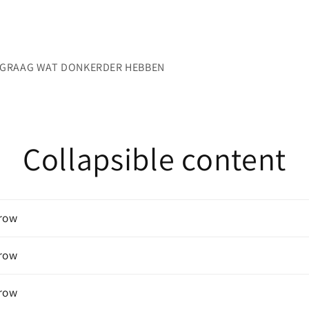
N GRAAG WAT DONKERDER HEBBEN
Collapsible content
 row
 row
 row