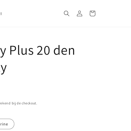
Inloggen
Winkelwagen
ct
y Plus 20 den
ty
ekend bij de checkout.
rine