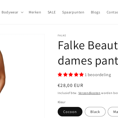
Bodywear
Merken
SALE
Spaarpunten
Blogs
Conta
FALKE
Falke Beaut
dames pan
1 beoordeling
Normale
€28,00 EUR
prijs
Inclusief btw.
Verzendkosten
worden ber
Kleur
Cocoon
Black
Ma