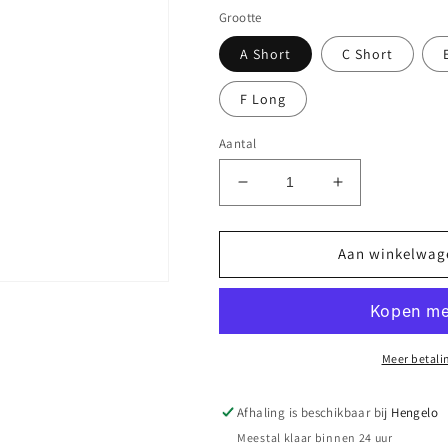
Grootte
A Short
C Short
F Long
Aantal
Aantal
Aantal
verlagen
verhogen
voor
voor
Falke
Falke
Aan winkelwag
Beauty
Beauty
Plus
Plus
20
20
den
den
dames
dames
Meer betali
panty
panty
Afhaling is beschikbaar bij
Hengelo
Meestal klaar binnen 24 uur