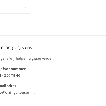
ontactgegevens
agen? Wij helpen u graag verder!
lefoonnummer
4 - 250 78 46
mailadres
fo@elzingakousen.nl