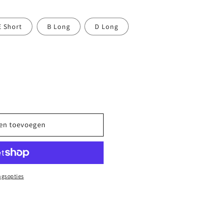
E Short
B Long
D Long
en toevoegen
ngsopties