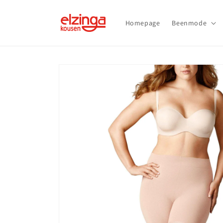
Meteen
naar de
content
Homepage
Beenmode
Ga direct naar
productinformatie