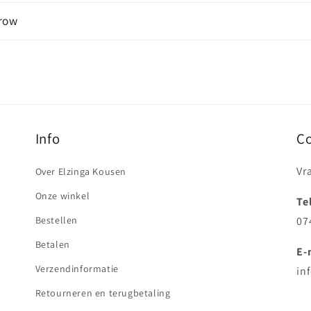
 row
Info
C
Vr
Over Elzinga Kousen
Onze winkel
Te
Bestellen
07
Betalen
E-
Verzendinformatie
in
Retourneren en terugbetaling