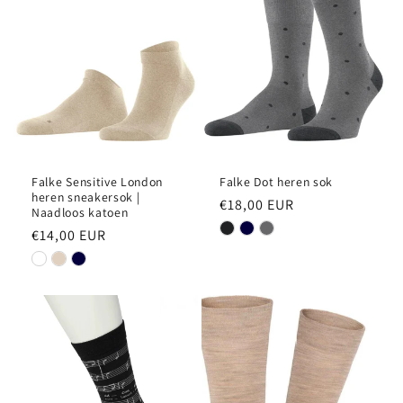
Falke Sensitive London
Falke Dot heren sok
heren sneakersok |
Normale
€18,00 EUR
Naadloos katoen
prijs
Normale
€14,00 EUR
prijs