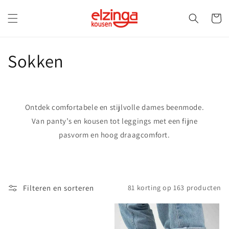
Meteen
naar de
Winkelwa
content
C
Sokken
o
l
Ontdek comfortabele en stijlvolle dames beenmode.
l
Van panty’s en kousen tot leggings met een fijne
pasvorm en hoog draagcomfort.
e
c
t
Filteren en sorteren
81 korting op 163 producten
i