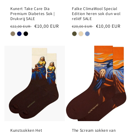
Kunert Take Care Dia
Falke ClimaWool Special
Premium Diabetes Sok |
Edition heren sok dun wol
Drukvrij SALE
reliëf SALE
Normale
Aanbiedingsprijs
€10,00 EUR
Normale
Aanbiedingsprij
€10,00 EUR
€22,00 EUR
€20,00 EUR
prijs
prijs
Kunstsokken Het
The Scream sokken van