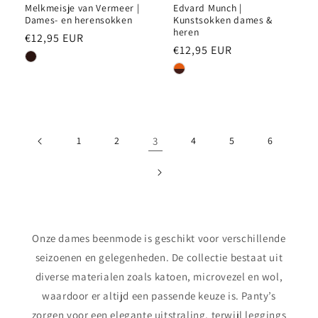
Melkmeisje van Vermeer |
Edvard Munch |
Dames- en herensokken
Kunstsokken dames &
heren
Normale
€12,95 EUR
Normale
€12,95 EUR
prijs
prijs
1
2
3
4
5
6
Onze dames beenmode is geschikt voor verschillende
seizoenen en gelegenheden. De collectie bestaat uit
diverse materialen zoals katoen, microvezel en wol,
waardoor er altijd een passende keuze is. Panty’s
zorgen voor een elegante uitstraling, terwijl leggings