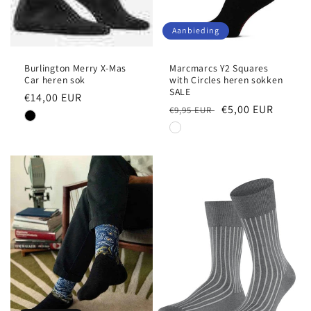
Aanbieding
Burlington Merry X-Mas
Marcmarcs Y2 Squares
Car heren sok
with Circles heren sokken
SALE
Normale
€14,00 EUR
Normale
Aanbiedingsprijs
€5,00 EUR
€9,95 EUR
prijs
prijs