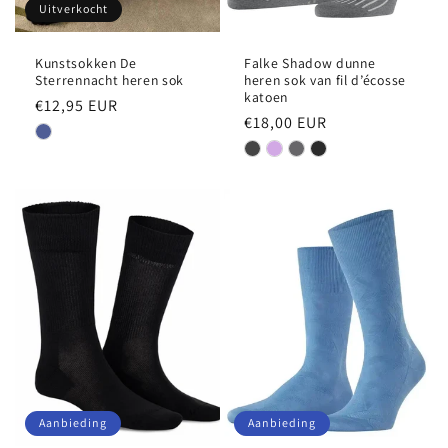
Uitverkocht
Kunstsokken De
Falke Shadow dunne
Sterrennacht heren sok
heren sok van fil d’écosse
katoen
Normale
€12,95 EUR
Normale
€18,00 EUR
prijs
prijs
Aanbieding
Aanbieding