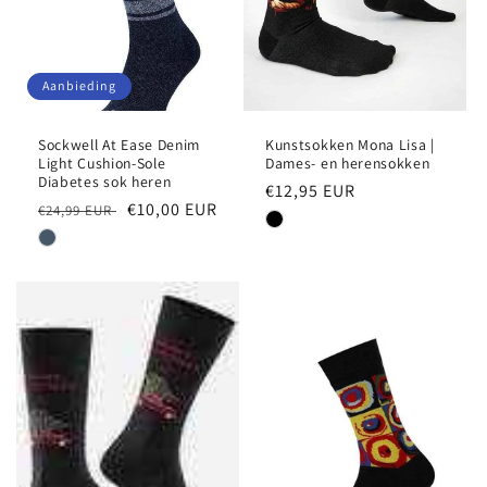
Aanbieding
Sockwell At Ease Denim
Kunstsokken Mona Lisa |
Light Cushion-Sole
Dames- en herensokken
Diabetes sok heren
Normale
€12,95 EUR
Normale
Aanbiedingsprijs
€10,00 EUR
€24,99 EUR
prijs
prijs