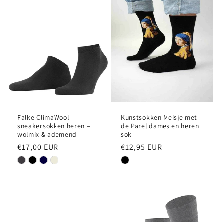
e
:
Falke ClimaWool
Kunstsokken Meisje met
sneakersokken heren –
de Parel dames en heren
wolmix & ademend
sok
Normale
€17,00 EUR
Normale
€12,95 EUR
prijs
prijs