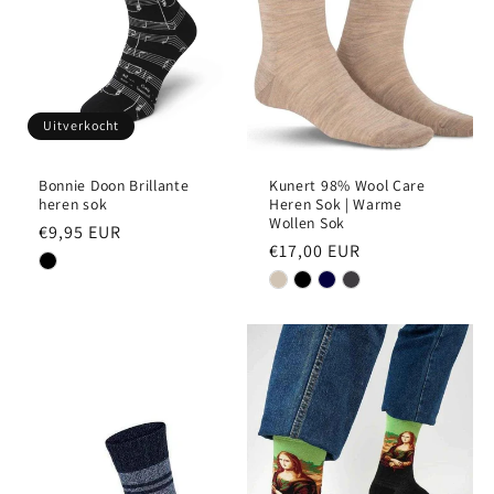
Uitverkocht
Bonnie Doon Brillante
Kunert 98% Wool Care
heren sok
Heren Sok | Warme
Wollen Sok
Normale
€9,95 EUR
Normale
€17,00 EUR
prijs
prijs